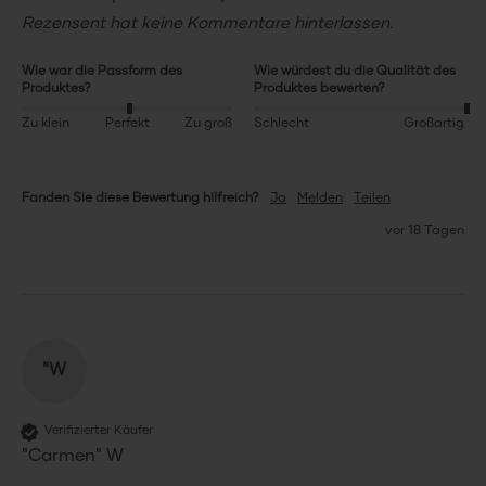
Rezensent hat keine Kommentare hinterlassen.
Wie war die Passform des
Wie würdest du die Qualität des
Produktes?
Produktes bewerten?
Zu klein
Perfekt
Zu groß
Schlecht
Großartig
Fanden Sie diese Bewertung hilfreich?
Ja
Melden
Teilen
vor 18 Tagen
"W
Verifizierter Käufer
"Carmen" W