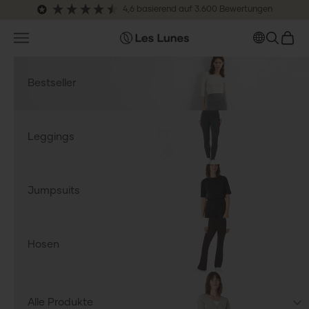
Zum Inhalt springen
4,6
basierend auf
3.600
Bewertungen
Navigationsmenü öffnen
SUCHE 
WARE
leslunes.de
Bestseller
Leggings
Jumpsuits
Hosen
Alle Produkte