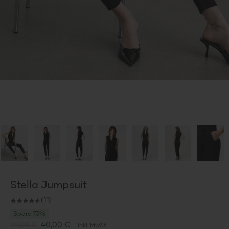
Stella Jumpsuit
(11)
Spare 73%
Angebot
40,00 €
149,98 €
inkl. MwSt