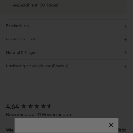
Bezahle in 30 Tagen
Beschreibung
Passform & Größe
Material & Pflege
Nachhaltigkeit von Viskose (Bambus)
New content loaded
4.64
Basierend auf 11 Bewertungen
Wie war die Passform des
Wie würdest du die Qualität