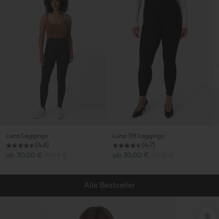
Luna Leggings
Luna 7/8 Leggings
(4.6)
(4.7)
Angebot
Angebot
ab
30,00 €
99,98 €
ab
30,00 €
99,98 €
Alle Bestseller