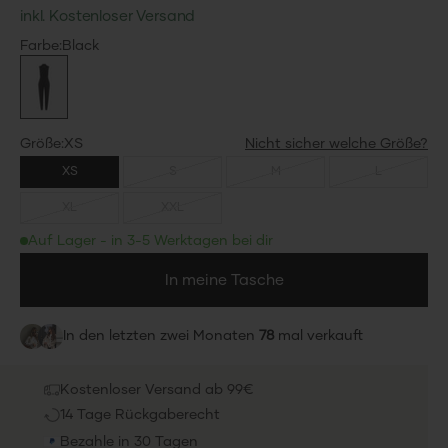
inkl. Kostenloser Versand
Color
Farbe:
Black
Black
73%
Spare 73%
Size
Größe:
XS
XS
S
M
L
XL
XXL
Auf Lager - in 3-5 Werktagen bei dir
In meine Tasche
In den letzten zwei Monaten
78
mal verkauft
Kostenloser Versand ab 99€
14 Tage Rückgaberecht
Bezahle in 30 Tagen