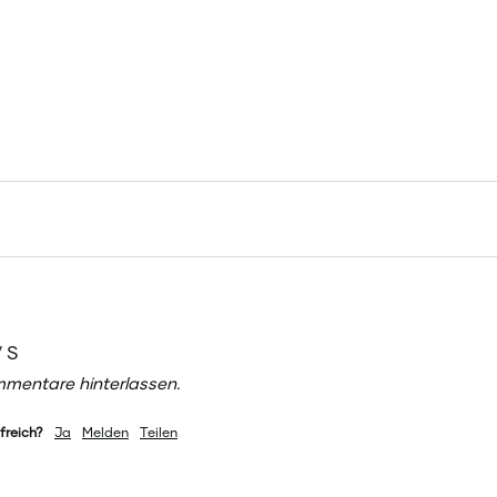
/ S
mentare hinterlassen.
freich?
Ja
Melden
Teilen