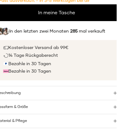
Fast ausverkauft - in 3-5 Werktagen bei dir
In meine Tasche
In den letzten zwei Monaten
285
mal verkauft
Kostenloser Versand ab 99€
14 Tage Rückgaberecht
Bezahle in 30 Tagen
Bezahle in 30 Tagen
eschreibung
assform & Größe
aterial & Pflege