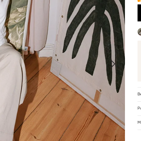
B
P
M