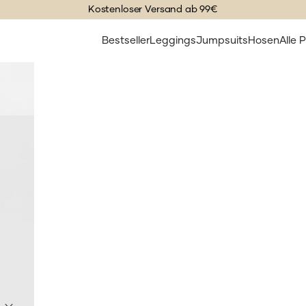
Kostenloser Versand ab 99€
Bestseller
Leggings
Jumpsuits
Hosen
Alle 