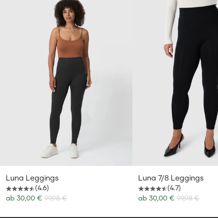
Luna Leggings
Luna 7/8 Leggings
(4.6)
(4.7)
Angebot
Angebot
ab
30,00 €
99,98 €
ab
30,00 €
99,98 €