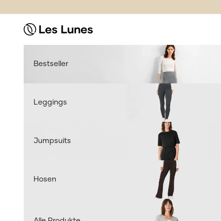
Zum Inhalt springen
leslunes.de
Bestseller
Leggings
Jumpsuits
Hosen
Alle Produkte