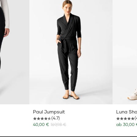
Paul Jumpsuit
Luna Sho
(4.7)
(
Angebot
Angebot
40,00 €
169,98 €
ab
30,00