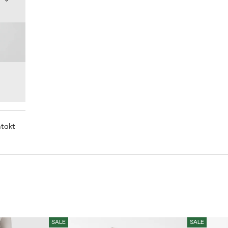
ntakt
SALE
SALE