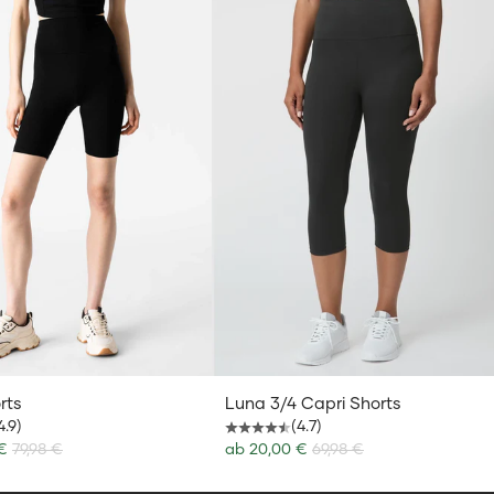
rts
Luna 3/4 Capri Shorts
4.9)
(4.7)
Angebot
 €
79,98 €
ab
20,00 €
69,98 €