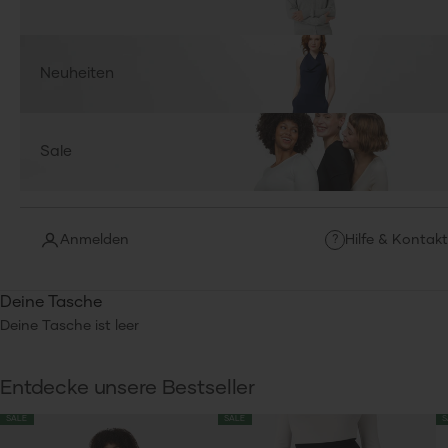
Neuheiten
Sale
Anmelden
Hilfe & Kontakt
?
Deine Tasche
Deine Tasche ist leer
Entdecke unsere Bestseller
SALE
SALE
S