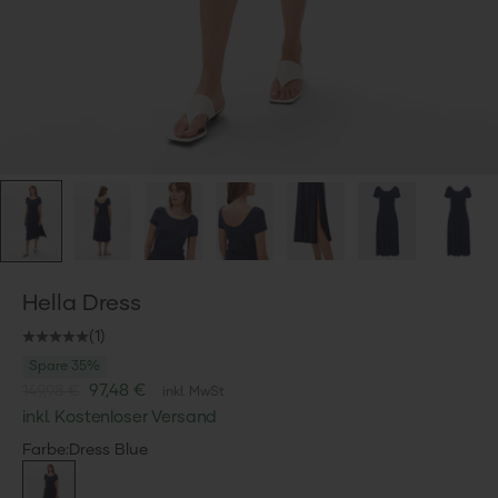
Hella Dress
(1)
Spare 35%
Angebot
97,48 €
149,98 €
inkl. MwSt
inkl. Kostenloser Versand
Color
Farbe:
Dress Blue
Dress Blue