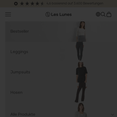
Zum Inhalt springen
4,6
basierend auf
3.600
Bewertungen
Navigationsmenü öffnen
SUCHE 
WARE
leslunes.de
Bestseller
Leggings
Jumpsuits
Hosen
Alle Produkte