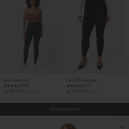
Luna Leggings
Luna 7/8 Leggings
(4.6)
(4.7)
Angebot
Angebot
ab
30,00 €
99,98 €
ab
30,00 €
99,98 €
Alle Bestseller