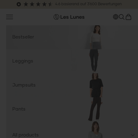
Zum Inhalt springen
4.6
basierend auf
3’600
Bewertungen
Navigationsmenü öffnen
SUCHE 
WARE
leslunes.de
Bestseller
Leggings
Jumpsuits
Pants
All products