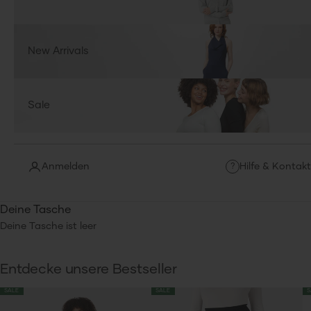
New Arrivals
Sale
Anmelden
Hilfe & Kontakt
?
Deine Tasche
Deine Tasche ist leer
Entdecke unsere Bestseller
SALE
SALE
S