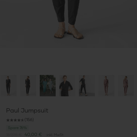
Paul Jumpsuit
(156)
Spare 76%
Angebot
40,00 €
169,98 €
inkl. MwSt