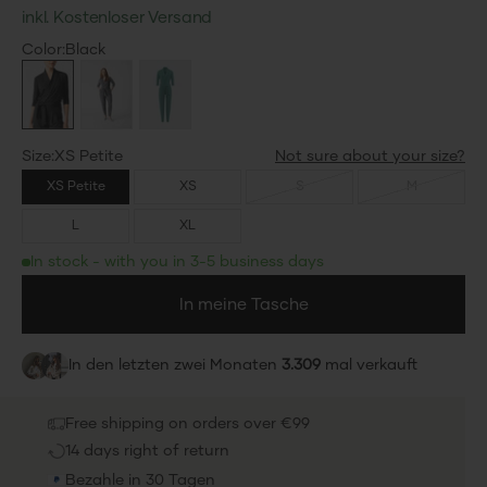
inkl. Kostenloser Versand
Color
Color:
Black
Black
Charcoal
Deep Turquoise
76%
76%
76%
Spare 76%
Spare 76%
Spare 76%
Size
Size:
XS Petite
XS Petite
XS
S
M
L
XL
In stock - with you in 3-5 business days
In meine Tasche
In den letzten zwei Monaten
3.309
mal verkauft
Free shipping on orders over €99
14 days right of return
Bezahle in 30 Tagen