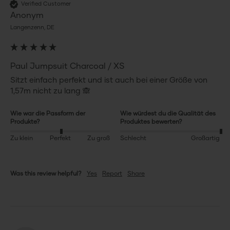
Verified Customer
Anonym
Langenzenn, DE
Paul Jumpsuit Charcoal / XS
Sitzt einfach perfekt und ist auch bei einer Größe von 
1,57m nicht zu lang 🙈 
Wie war die Passform der
Wie würdest du die Qualität des
Produkte?
Produktes bewerten?
Zu klein
Perfekt
Zu groß
Schlecht
Großartig
Was this review helpful?
Yes
Report
Share