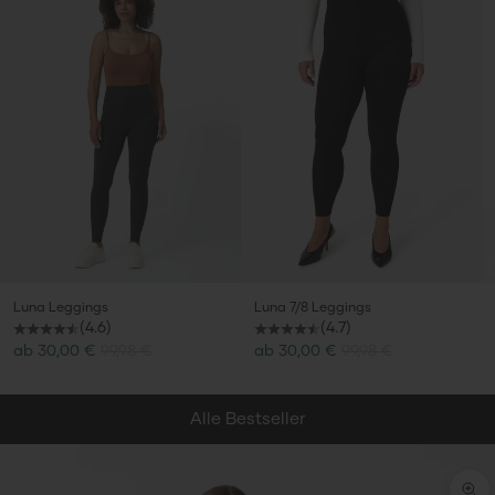
Luna Leggings
Luna 7/8 Leggings
(4.6)
(4.7)
Angebot
Angebot
ab
30,00 €
99,98 €
ab
30,00 €
99,98 €
Alle Bestseller